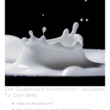
Der Zaubertrank Muttermilch – das Beste
für Dein Baby
Was ist Kolostrum?
Wichtige Bestandteile der Muttermilch, was