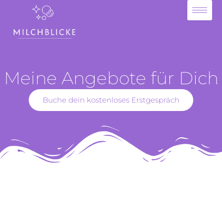
Zum
Inhalt
springen
Meine Angebote für Dich
Buche dein kostenloses Erstgespräch