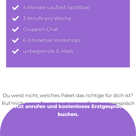
4 Monate Laufzeit (splittbar)
3 Anrufe pro Woche
Gruppen-Chat
6 interaktive Workshops
unbegrenzte E-Mails
Du weist nicht, welches Paket das richtige für dich ist?
Ruf mich gerne für ein kostenloses Beratungsgespräch
Jetzt anrufen und kostenloses Erstgespräch
an oder schreibe mir eine E-Mail:
buchen.
📞 +49 151 537 117 63
✉️
manuela@milchblicke.de