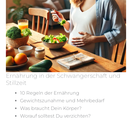
Ernährung in der Schwangerschaft und
Stillzeit
10 Regeln der Ernährung
Gewichtszunahme und Mehrbedarf
Was braucht Dein Körper?
Worauf solltest Du verzichten?