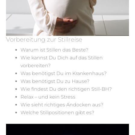
Vorbereitung zur Stillreise
Warum ist Stillen das Beste?
Wie kannst Du Dich auf das Stillen
vorbereiten?
Was benötigst Du im Krankenhaus?
Was benötigst Du zu Hause?
Wie findest Du den richtigen Still-BH?
Relax – und kein Stress
Wie sieht richtiges Andocken aus?
Welche Stillpositionen gibt es?